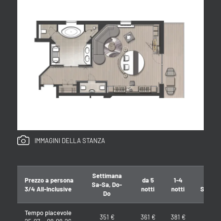
IMMAGINI DELLA STANZA
Settimana
Prezzo a persona
da 5
1-4
7=
Sa-Sa, Do-
3/4 All-Inclusive
notti
notti
Sa-Sa,
Do
Tempo piacevole
351 €
361 €
381 €
14=