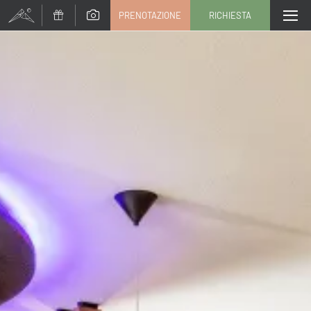
PRENOTAZIONE
RICHIESTA
Titolo
Famiglia
Signor
Signora
Nome
Cognome*
E-mail*
Consenso marketing*
*campi obbligatori
Invia