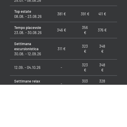
25.07. - 08.08.26
Top estate
381 €
391 €
411 €
-
08.08. - 23.08.26
Tempo piacevole
356
346 €
376 €
-
23.08. - 30.08.26
€
Settimana
323
348
escursionistica
311 €
14=
€
€
30.08. - 12.09.26
323
348
12.09. - 04.10.26
-
7=
€
€
Settimane relax
303
328
-
7=
04.10. - 25.10.26
€
€
Ognissanti
303
328
291 €
-
25.10. - 01.11.26
€
€
Persone aggiuntive e offerte famiglia:
prezzi scontati per bambini e offerte
speciali famiglie
Settimane relax
303
328
Supplemento San Silvestro *:
120 € a persona, 60 € bambino (3-14 anni)
-
7=
01.11. - 08.11.26
€
€
Imposto di soggiorno:
3,40 € a persona e notte per persone maggiore a 14
anni | 3,50 € a partire da 01.01.2027