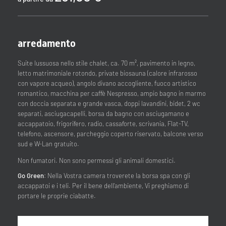
arredamento
Suite lussuosa nello stile chalet, ca. 70 m², pavimento in legno,
letto matrimoniale rotondo, private biosauna (calore infrarosso
con vapore acqueo), angolo divano accogliente, fuoco artistico
romantico, macchina per caffè Nespresso, ampio bagno in marmo
con doccia separata e grande vasca, doppi lavandini, bidet, 2 wc
separati, asciugacapelli, borsa da bagno con asciugamano e
accappatoio, frigorifero, radio, cassaforte, scrivania, Flat-TV,
telefono, ascensore, parcheggio coperto riservato, balcone verso
sud e W-Lan gratuito.
Non fumatori. Non sono permessi gli animali domestici.
Go Green
: Nella Vostra camera troverete la borsa spa con gli
accappatoi e i teli. Per il bene dell’ambiente, Vi preghiamo di
portare le proprie ciabatte.