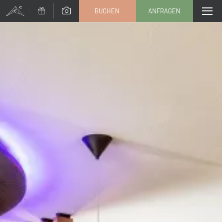
BUCHEN
ANFRAGEN
Anrede
Familie
Herr
Frau
Vorname
Nachname*
E-Mail*
Einwilligung Marketing*
*Pflichtfelder
Anfragen