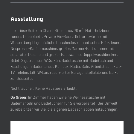
Ausstattung
Luxuriöse Suite im Chalet Stil mit ca. 70 m², Naturholzboden,
rundes Doppelbett, Private Bio-Sauna (Infrarotwärme mit
Wasserdampf), gemütliche Couchecke, romantisches Effektfeuer,
Nespresso-Kaffeemaschine, großes Marmor-Badezimmer mit
separater Dusche und großer Badewanne, Doppelwaschbecken,
Bidet, 2 getrennten WCs, Fön, Badetasche mit Badetuch und
kuscheligem Bademantel, Kühlbox, Radio, Safe, Arbeitstisch, Flat-
TV, Telefon, Lift, W-Lan, reservierter Garagenstellplatz und Balkon
zur Südseite.
Nichtraucher. Keine Haustiere erlaubt.
Go Green
: Im Zimmer haben wir eine Wellnesstasche mit
Bademänteln und Badetüchern für Sie vorbereitet. Der Umwelt
zuliebe bitten wir Sie, die eigenen Badeschlappen mitzubringen.