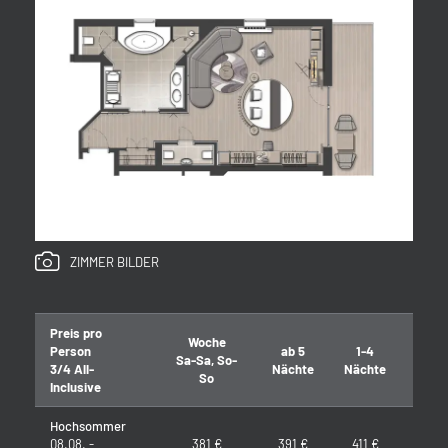
ZIMMER BILDER
Preis pro
Woche
7
Person
ab 5
1-4
Sa-Sa, So-
Sa-S
3/4 All-
Nächte
Nächte
So
Inclusive
Hochsommer
08.08. -
381 €
391 €
411 €