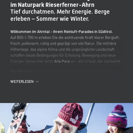
im Naturpark Rieserferner-Ahrn
Tief durchatmen. Mehr Energie. Berge
erleben – Sommer wie Winter.
Willkommen im Ahrntal – Ihrem Reinluft-Paradies in Südtirol.
Auf 800–1.700 m erleben Sie die wohltuende Kraft klarer Bergluft:
frisch, pollenarm, ruhig und geprägt von viel Natur. Die mittlere
Höhenlage, das alpine Klima und die ursprüngliche Landschaft
schaffen ideale Bedingungen für Erholung, Bewegung und neue
Energie. Genau hier setzt
Aria Pura
an – ein Urlaub, der nachwirkt.
Das Ahrntal
bewahrt seine ursprüngliche Seele. Als eines der
authentischsten Täler Südtirols bietet es anspruchsvollen Gästen
WEITERLESEN
den Luxus von Weite und echter Ruhe. Hier finden Sie keine
Warteschlangen, sondern unberührte Natur im Naturpark
Rieserferner-Ahrn.
Warum Aria Pura?
Reinluft spüren:
wenig Verkehr, viel Natur, klare Bergluft und eine
ruhige Umgebung – ideal für Gäste, die bewusst durchatmen
möchten.