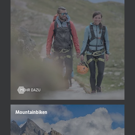
Nach einem erlebnisreichen Tag in den Bergen wartet im Hotel
pure Entspannung: Panorama-Wellness im Sky Spa, kulinarische
Genussmomente und der Blick auf die eindrucksvolle Bergwelt des
Ahrntals.
Winter:
Kristallklare Luft, griffiger Schnee, ruhige Pisten & Trails –
und danach wohlig-warm in die Sauna.
Wenn der Winter das Ahrntal in eine glitzernde Schneelandschaft
verwandelt, beginnt eine der schönsten Zeiten für einen aktiven
Urlaub in Südtirol. Die
Skiworld Ahrntal mit den Skigebieten
Speikboden und Klausberg
bietet rund
86 Kilometer
abwechslungsreiche Pisten
und moderne Liftanlagen bis auf über
2.500 Meter Höhe
.
Dank der Höhenlage und der idealen Ausrichtung der Hänge
MEHR DAZU
genießen Skifahrer
sonnige Abfahrten mit hervorragenden
Pistenbedingungen bis in den März hinein
. Entdecken Sie alles
rund um
Ski & Winter im Ahrntal
oder informieren Sie sich über
Mountainbiken
das Skigebiet auf der Seite
Skiworld Ahrntal
.
Neben dem Skifahren erwarten Sie zahlreiche weitere
Wintererlebnisse: Winterwanderungen durch verschneite Wälder,