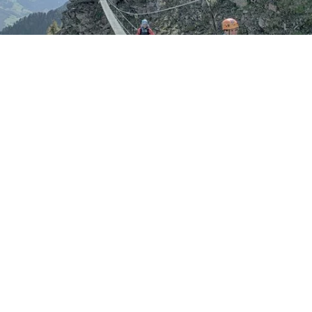
Winter im Ahrntal
Winterurlaub im Ahrntal – Skiworld, Rodeln
und stille Natur