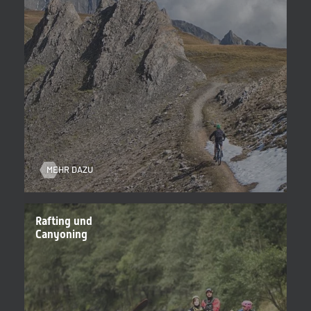
Langlaufen auf perfekt präparierten Loipen,
Schneeschuhwanderungen und rasante Rodelabfahrten – darunter
eine der längsten Naturrodelbahnen Südtirols.
Für wen ist Aria Pura ideal?
Familien (auch mit Allergikern), Genießer, Wellness-Fans,
Aktivurlauber, Digital-Detoxer und alle, die
Regeneration + Natur
suchen – ohne Kompromisse.
Deine Aria-Pura-Auszeit
Starte mit Leichtigkeit in den Tag, atme Freiheit am Gipfel, tanke
Wärme in der Sauna – und schlaf so gut wie lange nicht mehr.
Aria
MEHR DAZU
Pura Ahrntal
: Urlaub, der nachwirkt.
Rafting und
Canyoning