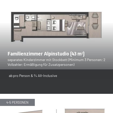
Familiensauna „Dress on“ sorgen für Abwechslung.
Neu bei uns sind eine 60 m lange Wasserrutsche, eine Turnhalle
mit Multi-Court für Basketball und Fußball sowie ein Kinderbecken
mit 25 cm Tiefe. Wellnessbehandlungen im Kids Spa sind gegen
Gebühr möglich.
Besuchen Sie uns und erleben Sie unvergessliche Familienferien in
Südtirol!
Familienzimmer Alpinstudio (43 m²)
separates Kinderzimmer mit Stockbett (Minimum 3 Personen; 2
Vollzahler; Ermäßigung für Zusatzpersonen)
ab
pro Person & ¾ All-Inclusive
4-5 PERSONEN