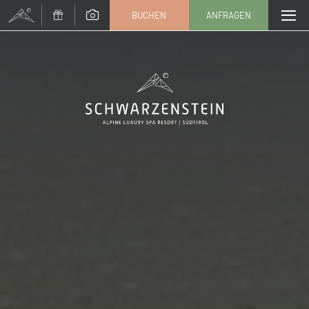
BUCHEN
ANFRAGEN
Anrede
Familie
Herr
Frau
Vorname
Nachname*
E-Mail*
Einwilligung Marketing*
*Pflichtfelder
Anfragen