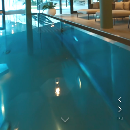
sondern auch von den kleinen Erleichterungen, die den Aufenthalt
entspannt machen. Im Schwarzenstein genießen Familien
¾ All-
Inclusive
mit Frühstück, Nachmittagsbuffet und Gourmet-Dinner am
Abend. Softgetränke, Kaffee und Tee vom Buffet sind inklusive.
Dazu kommen viele familienfreundliche Leistungen im Hotelalltag:
eine
Familienküche
, ein
Waschraum mit Waschmaschine, Trockner
und Bügeleisen
, zahlreiche Angebote für Babys und Kleinkinder sowie
der
Miniclub mit Betreuung ab 3 Jahren
. Für Familien bedeutet das
mehr Komfort, mehr Flexibilität und mehr Zeit für gemeinsame
Urlaubsmomente.
Küche für Familien, die Ihnen rund um die Uhr zur Verfügung steht;
so können Sie jederzeit das Fläschchen für Ihr Baby vorbereiten,
Ihren Kleinen einen Snack servieren und, und, und.
In unserem Waschraum stehen Ihnen Waschmaschine, Trockner
und Bügeleisen kostenlos zur Verfügung, damit es Ihnen nie an
sauberer Kleidung mangelt.
Wir verleihen alles rund um Babys und Kleinkinder: Kinderwagen
(gegen Gebühr), Tragerucksack (gegen Gebühr), Gitterbettchen,
Hochstuhl, Wickelauflage, Babyfon u. v. m.
1
/
8
Für die Kleinen gibt es zwei Spielräume, eine Kletterwand und viele
Spielsachen, die glücklich machen.