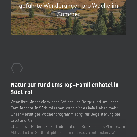
geführte Wanderungen pro Woche im
Sommer
erem
in
erem
Natur pur rund ums Top-Familienhotel in
Südtirol
iss.
er
iss.
Wenn Ihre Kinder die Wiesen, Wälder und Berge rund um unser
r.
Familienhotel in Südtirol sehen, dann gibt es kein Halten mehr.
nder
bei
nder
Unser vielfältiges Wochenprogramm sorgt für Begeisterung bei
er und
er und
Groß und Klein.
 in
es: Im
 in
Ob auf zwei Rädern, zu Fuß oder auf dem Rücken eines Pferdes: Im
n
er
n
Aktivurlaub in Südtirol gibt es immer etwas zu entdecken. Wer