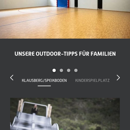
Teens & Gaming:
Billard, Tischfußball, Flipper, Darts und
interaktive I-Wall
Kinderwelt:
Miniclub „Baumhaus“ mit Betreuung und großem
Indoor-Spielbereich
Kulinarik:
¾ All-Inclusive mit Softdrinks, Kaffee und Tee vom Buffet
Wasserwelt, Sporthalle und Indoor-Erlebnisse für aktive Familien
UNSERE OUTDOOR-TIPPS FÜR FAMILIEN
Im Schwarzenstein erleben Familien weit mehr als einen
klassischen Kinderbereich. Die
60 Meter lange Wasserrutsche
mit
Lichtspiel und Zeitmessung sorgt für täglichen Wasserspaß,
während der
25 Meter lange Family Pool
und das
Babybecken
Raum für gemeinsames Planschen und entspannte Familienzeit
KLAUSBERG/SPEIKBODEN
KINDERSPIELPLATZ
bieten.
Ein besonderes Highlight ist die
große Indoor Active Arena
– eine
moderne Sporthalle für Bewegung, Spiel und sportliche
Aktivitäten. Hier warten
ValoJump mit drei großen Trampolinen
,
Tischtennis und weitere Bewegungsangebote auf aktive Kinder
und Jugendliche. Ergänzt wird das Angebot durch
zwei große
Spielräume
sowie einen separaten Bereich mit
Billard, Flipper,