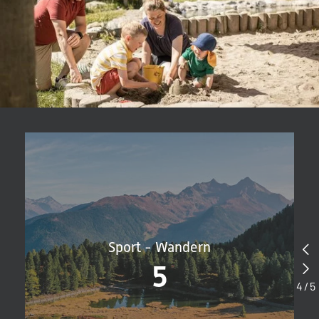
aktive Urlaubstage in den Bergen.
Familien-Wohnwelten mit viel Platz und Freiraum
Für einen entspannten Familienurlaub braucht es nicht nur gute
Infrastruktur, sondern auch genügend Platz. Die
Family Suiten ab
55 m²
und
Chaletsuiten ab 70 m²
bieten großzügige Wohnlösungen
für Familien und schaffen Rückzugsorte für Eltern und Kinder.
Separate Kinderzimmer und durchdachte Raumaufteilungen
sorgen dafür, dass jeder auch im Urlaub seinen Freiraum genießen
kann.
Sichern Sie sich jetzt Ihren Platz in Südtirols Action- und Luxus-
Familienhotel!
Sport - Wandern
5
4
/
5