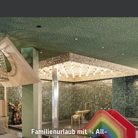
Im großzügigen Family-Bereich erwarten Familien eine
60 Meter
lange Wasserrutsche
, ein
25 Meter langer Family Pool
, ein
Babybecken
sowie zwei große
Spiel- und Erlebnisräume für Kinder
und Teenager
. Ergänzt wird das Angebot durch die große
Indoor
Active Arena
– eine moderne Sporthalle mit
ValoJump, drei großen
Trampolinen, Tischtennis und weiteren Spielmöglichkeiten
für
aktive Urlaubstage, auch bei schlechtem Wetter.
Während Kinder neue Abenteuer erleben und Jugendliche ihren
eigenen Bereich genießen, finden Eltern im
Adults-Only Sky Spa
mit 23 Meter Infinity Pool und Panorama-Saunen
einen exklusiven
Rückzugsort. So verbindet das Schwarzenstein
Familienurlaub in
Südtirol
mit echter Erholung für die ganze Familie.
Abenteuer Ahrntal – Umgebung vom Hotel
Im Schwarzenstein erleben Familien Wasserwelt, 60 m Rutsche,
Family Pool, Kids Club, Indoor Active Arena, ValoJump und
Trampoline direkt im Hotel. Rundherum wartet das Ahrntal mit
vielen Abenteuern für Sommer und Winter – von Klausberg und
Speikboden bis zu Wasserfällen, Rodelbahnen, Skikursen und
Naturerlebnissen.
Familienurlaub mit ¾ All-