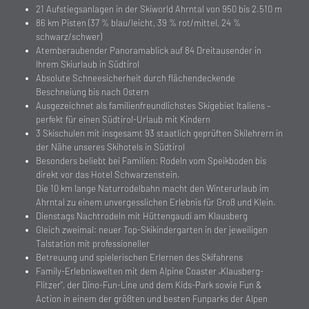
21 Aufstiegsanlagen in der Skiworld Ahrntal von 950 bis 2.510 m
86 km Pisten (37 % blau/leicht, 39 % rot/mittel, 24 %
schwarz/schwer)
Atemberaubender Panoramablick auf 84 Dreitausender in
Ihrem Skiurlaub in Südtirol
Absolute Schneesicherheit durch flächendeckende
Beschneiung bis nach Ostern
Ausgezeichnet als familienfreundlichstes Skigebiet Italiens –
perfekt für einen Südtirol-Urlaub mit Kindern
3 Skischulen mit insgesamt 93 staatlich geprüften Skilehrern in
der Nähe unseres Skihotels in Südtirol
Besonders beliebt bei Familien: Rodeln vom Speikboden bis
direkt vor das Hotel Schwarzenstein.
Die 10 km lange Naturrodelbahn macht den Winterurlaub im
Ahrntal zu einem unvergesslichen Erlebnis für Groß und Klein.
Dienstags Nachtrodeln mit Hüttengaudi am Klausberg
Gleich zweimal: neuer Top-Skikindergarten in der jeweiligen
Talstation mit professioneller
Betreuung und spielerischen Erlernen des Skifahrens
Family-Erlebniswelten mit dem Alpine Coaster „Klausberg-
Flitzer“, der Dino-Fun-Line und dem Kids-Park sowie Fun &
Action in einem der größten und besten Funparks der Alpen