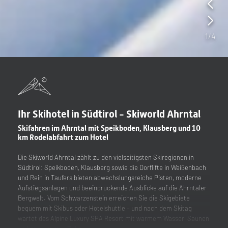
2
/
4
Ihr Skihotel in Südtirol - Skiworld Ahrntal
Skifahren im Ahrntal mit Speikboden, Klausberg und 10
km Rodelabfahrt zum Hotel
Die Skiworld Ahrntal zählt zu den vielseitigsten Skiregionen in
Südtirol: Speikboden, Klausberg sowie die Dorflifte in Weißenbach
und Rein in Taufers bieten abwechslungsreiche Pisten, moderne
Aufstiegsanlagen und beeindruckende Ausblicke auf die Ahrntaler
Bergwelt. Vom Schwarzenstein erreichen Sie die Skigebiete
bequem mit Skibus oder Hotelshuttle – und nach dem Skitag
wartet das Alpine Luxury SPA Resort mit warmem Wasser, Saunen