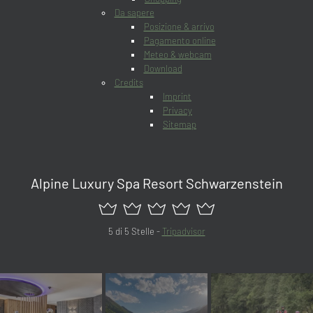
Da sapere
Posizione & arrivo
Pagamento online
Meteo & webcam
Download
Credits
Imprint
Privacy
Sitemap
Alpine Luxury Spa Resort Schwarzenstein
5 di 5 Stelle -
Tripadvisor