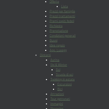
Offerte
Lista
Prezzi per famiglie
Prezzi trattamenti
Premi ospiti fedeli
Richiesta
Prenotazione
Condizioni generali
Buoni
Idee regalo
App. Luxegg
Dintorni
Aurina
Ski & Winter
Sci
Scuola di sci
Trekking in estate
Escursioni
Bici
Attrazioni
Tour gettonati
Immagini
Shopping