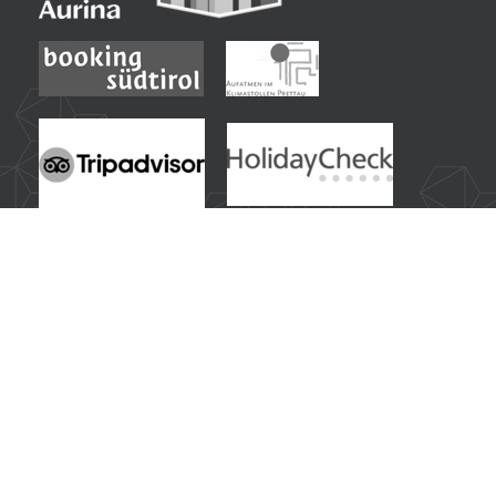
Idee di viaggio più ricercate dai nostri ospiti:
Hotel benessere in Alto Adige - Trentino
|
Vacanza benessere in Alto Adige con Sky Spa
|
Hotel sportivo in Alto Adige con programma attività
|
Vacanza estiva nelle Alpi altoatesine - Trentino
|
Hotel per escursionisti in Alto Adige
|
Mountain bike e ciclismo in Alto Adige
|
Vacanza invernale in Alto Adige con sci & spa
|
Hotel per sciatori al comprensorio sciistico Valle Aurina
|
Hotel per famiglie in Alto Adige con scivolo acquatico