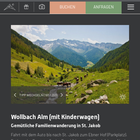
BUCHEN
ANFRAGEN
Anrede
Familie
Herr
Frau
Vorname
Nachname*
E-Mail*
TIPP WECHSELN (197 / 203)
Einwilligung Marketing*
Wollbach Alm (mit Kinderwagen)
*Pflichtfelder
Gemütliche Familienwanderung in St. Jakob
Fahrt mit dem Auto bis nach St. Jakob zum Ebner Hof (Parkplatz).
Anfragen