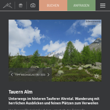
BUCHEN
ANFRAGEN
Anrede
Familie
Herr
Frau
Vorname
Nachname*
E-Mail*
TIPP WECHSELN (176 / 203)
Einwilligung Marketing*
Tauern Alm
*Pflichtfelder
Unterwegs im hinteren Tauferer Ahrntal. Wanderung mit
herrlichen Ausblicken und feinen Plätzen zum Verweilen
Anfragen