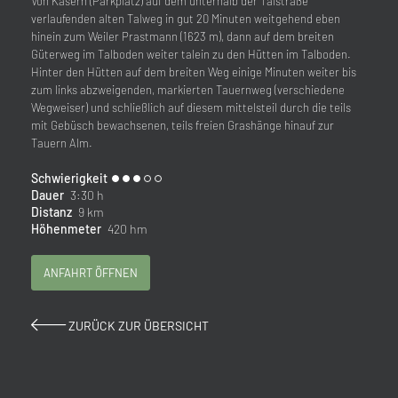
Von Kasern (Parkplatz) auf dem unterhalb der Talstraße
verlaufenden alten Talweg in gut 20 Minuten weitgehend eben
hinein zum Weiler Prastmann (1623 m), dann auf dem breiten
Güterweg im Talboden weiter talein zu den Hütten im Talboden.
Hinter den Hütten auf dem breiten Weg einige Minuten weiter bis
zum links abzweigenden, markierten Tauernweg (verschiedene
Wegweiser) und schließlich auf diesem mittelsteil durch die teils
mit Gebüsch bewachsenen, teils freien Grashänge hinauf zur
Tauern Alm.
Schwierigkeit
Dauer
3:30 h
Distanz
9 km
Höhenmeter
420 hm
ANFAHRT ÖFFNEN
ZURÜCK ZUR ÜBERSICHT