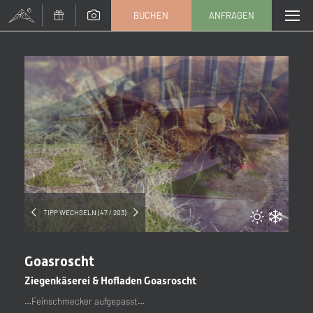
BUCHEN
ANFRAGEN
Anrede
Familie
Herr
Frau
Vorname
Nachname*
E-Mail*
TIPP WECHSELN (47 / 203)
Einwilligung Marketing*
Goasroscht
*Pflichtfelder
Ziegenkäserei & Hofladen Goasroscht
…Feinschmecker aufgepasst…
Anfragen