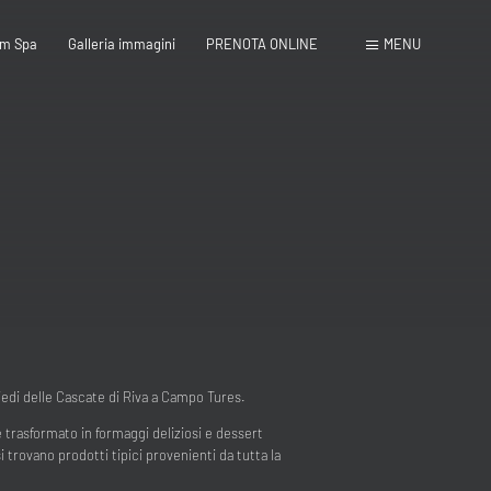
m Spa
Galleria immagini
PRENOTA ONLINE
MENU
Chiudi
!
piedi delle Cascate di Riva a Campo Tures.
e trasformato in formaggi deliziosi e dessert
si trovano prodotti tipici provenienti da tutta la