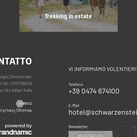
Consenso marketing*
Trekking in estate
*campi obbligatori
Invia
NTATTO
VI INFORMIAMO VOLENTIERI
iglia Zimmerhofer
.IVA: IT01171330218
Telefono
+39 0474 674100
na
|
Alto Adige
|
Italia
ARRIVO
E-Mail
hotel@
schwarzenstei
i privacy
|
Sitemap
Newsletter
REGISTRATI QUI