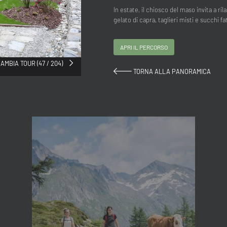
In estate, il chiosco del maso invita a r
gelato di capra, taglieri misti e succhi fat
APRI IL PERCORSO
AMBIA TOUR (47 / 204)
TORNA ALLA PANORAMICA
Titolo
Famiglia
Signor
Signora
Nome
Cognome*
E-mail*