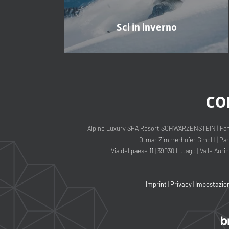
Sci in inverno
CO
Alpine Luxury SPA Resort SCHWARZENSTEIN
|
Fam
Otmar Zimmerhofer GmbH
|
Part
Via del paese 11
|
39030 Lutago
|
Valle Auri
Imprint
|
Privacy
|
Impostazion