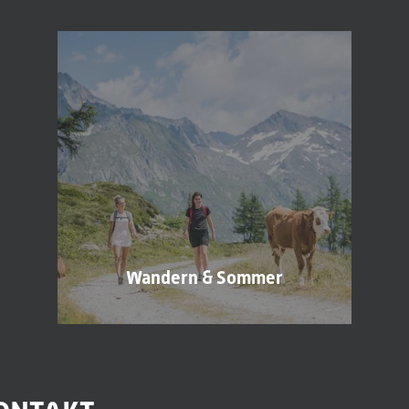
Vorname
Nachname*
E-Mail*
Einwilligung Marketing*
*Pflichtfelder
Anfragen
Wandern & Sommer