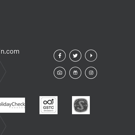
n.
com