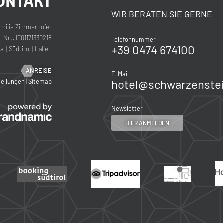
ONTAKT
WIR BERATEN SIE GERNE
milie Zimmerhofer
Nr.: IT01171330218
Telefonnummer
+39 0474 674100
al
|
Südtirol
|
Italien
ANREISE
E-Mail
hotel@
schwarzenstei
tellungen
|
Sitemap
Newsletter
HIER ANMELDEN