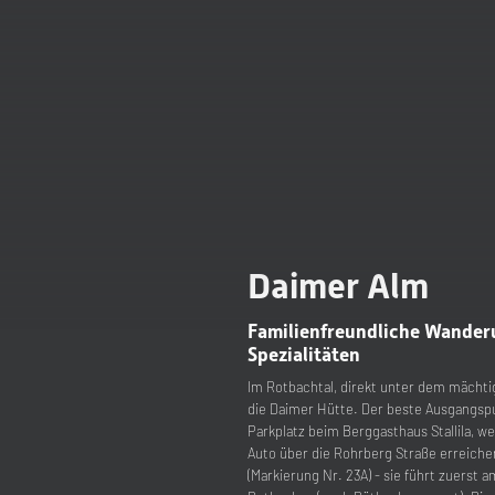
Daimer Alm
Familienfreundliche Wander
Spezialitäten
Im Rotbachtal, direkt unter dem mächti
die Daimer Hütte. Der beste Ausgangspu
Parkplatz beim Berggasthaus Stallila, w
Auto über die Rohrberg Straße erreichen
(Markierung Nr. 23A) - sie führt zuerst a