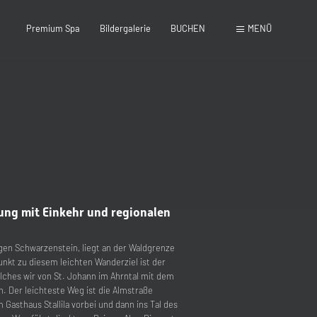
Premium Spa
Bildergalerie
BUCHEN
MENÜ
schließen
ung mit Einkehr und regionalen
gen Schwarzenstein, liegt an der Waldgrenze
nkt zu diesem leichten Wanderziel ist der
elches wir von St. Johann im Ahrntal mit dem
. Der leichteste Weg ist die Almstraße
m Gasthaus Stallila vorbei und dann ins Tal des