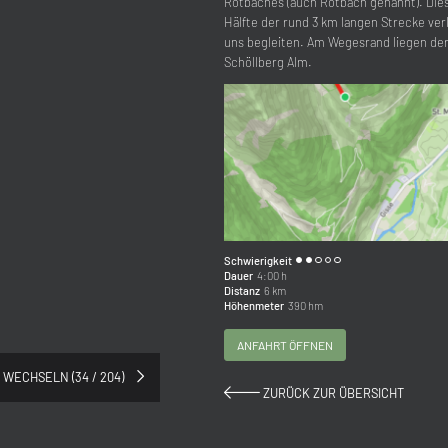
Rotbaches (auch Rötbach genannt). Dies
Hälfte der rund 3 km langen Strecke ver
uns begleiten. Am Wegesrand liegen der 
Schöllberg Alm.
Schwierigkeit
Dauer
4:00 h
Distanz
6 km
Höhenmeter
390 hm
ANFAHRT ÖFFNEN
Anrede
 WECHSELN (34 / 204)
ZURÜCK ZUR ÜBERSICHT
Familie
Herr
Frau