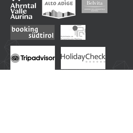
Idee di viaggio più ricercate dai nostri ospiti:
Hotel benessere in Alto Adige - Trentino
|
Vacanza benessere in Alto Adige con Sky Spa
|
Hotel sportivo in Alto Adige con programma attività
|
Vacanza estiva nelle Alpi altoatesine - Trentino
|
Hotel per escursionisti in Alto Adige
|
Mountain bike e ciclismo in Alto Adige
|
Vacanza invernale in Alto Adige con sci & spa
|
Hotel per sciatori al comprensorio sciistico Valle Aurina
|
Hotel per famiglie in Alto Adige con scivolo acquatico