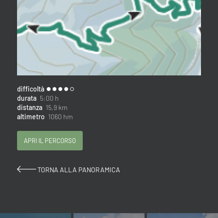
difficoltà
durata
5:00 h
distanza
15,9 km
altimetro
1060 hm
APRI IL PERCORSO
TORNA ALLA PANORAMICA