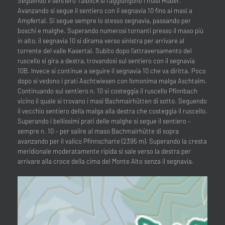
Seguendo il sentiero Talblick si raggiungono i masi Huber.
Avanzando si segue il sentiero con il segnavia 10 fino ai masi a
Ampfertal. Si segue sempre lo stesso segnavia, passando per
boschi e malghe. Superando numerosi tornanti presso il maso più
in alto, il segnavia 10 si dirama verso sinistra per arrivare al
torrente del valle Kasertal. Subito dopo l’attraversamento del
ruscello si gira a destra, trovandosi sul sentiero con il segnavia
10B. Invece si continue a seguire il segnavia 10 che va diritta. Poco
dopo si vedono i prati Aschtwiesen con l’omonima malga Aschtalm.
Continuando sul sentiero n. 10 si costeggia il ruscello Pfinnbach
vicino il quale si trovano i masi Bachmairhütten di sotto. Seguendo
il vecchio sentiero della malga alla destra che costeggia il ruscello.
Superando i bellissimi prati delle malghe si segue il sentiero –
sempre n. 10 – per salire al maso Bachmairhütte di sopra
avanzando per il valico Pfinnscharte (2395 m). Superando la cresta
meridionale moderatamente ripida si sale verso la destra per
arrivare alla croce della cima del Monte Alto senza il segnavia.