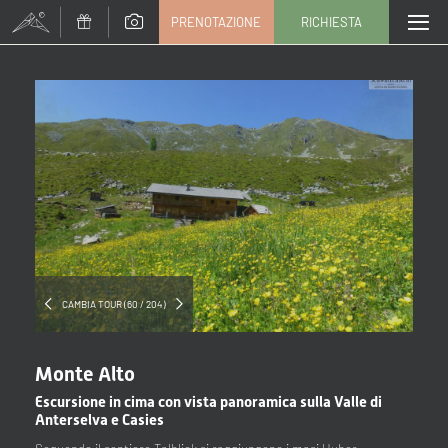
PRENOTAZIONE
RICHIESTA
Titolo
Famiglia
Signor
Signora
Nome
Cognome*
E-mail*
CAMBIA TOUR (60 / 204)
Consenso marketing*
Monte Alto
*campi obbligatori
Escursione in cima con vista panoramica sulla Valle di
Anterselva e Casies
Invia