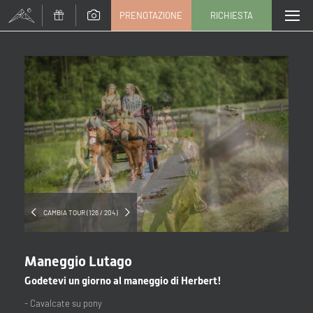
PRENOTAZIONE
RICHIESTA
Titolo
Famiglia
Signor
Signora
Nome
Cognome*
E-mail*
CAMBIA TOUR (126 / 204)
Consenso marketing*
Maneggio Lutago
*campi obbligatori
Godetevi un giorno al maneggio di Herbert!
- Cavalcate su pony
Invia