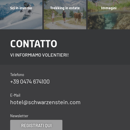
Sci in inverno
Trekking in estate
Immagini
CONTATTO
VI INFORMIAMO VOLENTIERI!
Telefono
+39 0474 674100
E-Mail
hotel@
schwarzenstein.
com
Newsletter
REGISTRATI QUI