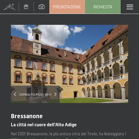
PRENOTAZIONE
RICHIESTA
Titolo
Famiglia
Signor
Signora
Nome
Cognome*
E-mail*
CAMBIA TOUR (22 / 204)
Consenso marketing*
Bressanone
*campi obbligatori
La cittá nel cuore dell'Alto Adige
Nel 2001 Bressanone, la più antica città del Tirolo, ha festeggiato i
Invia