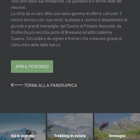
1000 anni dalla sua fondazione. Da quell’epoca è anche sede del
vescovo.
La cittá da un lato offre una vasta gamma di offerte culturali: il
centro storico con i suo vicoli, le piazze e i portici è disseminato di
piccole e grandi meraviglie, dal Duomo al Palazzo Vescovile, da
Stufles (la piú vecchia parte di Bressanone) all’Accademia
Cusano. Circondato da vigneti e frutteti che crescono grazie al
clima mite della Valle Isarco.
APRI IL PERCORSO
TORNA ALLA PANORAMICA
Sci in inverno
Trekking in estate
Immagini