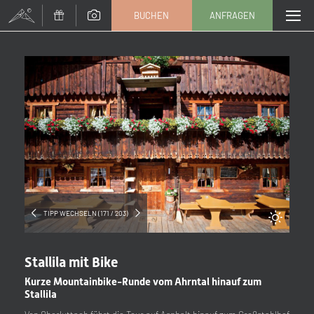
BUCHEN
ANFRAGEN
Anrede
Familie
Herr
Frau
Vorname
Nachname*
E-Mail*
TIPP WECHSELN (171 / 203)
Einwilligung Marketing*
Stallila mit Bike
*Pflichtfelder
Kurze Mountainbike-Runde vom Ahrntal hinauf zum
Stallila
Anfragen