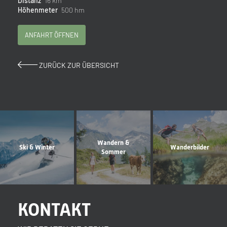
Distanz
16 km
Höhenmeter
500 hm
ANFAHRT ÖFFNEN
ZURÜCK ZUR ÜBERSICHT
Wandern &
Ski & Winter
Wanderbilder
Sommer
KONTAKT