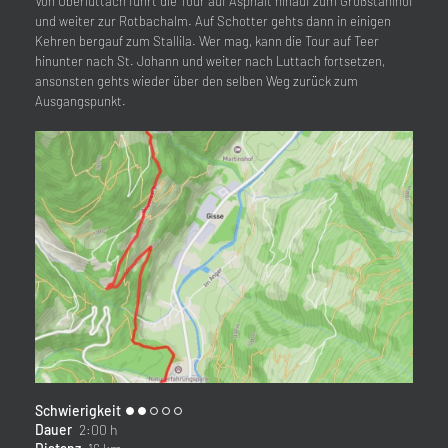
Von Oberluttach führt die Tour auf Asphalt hinauf zum Großstahlhof
und weiter zur Rotbachalm. Auf Schotter gehts dann in einigen
Kehren bergauf zum Stallila. Wer mag, kann die Tour auf Teer
hinunter nach St. Johann und weiter nach Luttach fortsetzen,
ansonsten gehts wieder über den selben Weg zurück zum
Ausgangspunkt.
Schwierigkeit
Dauer
2:00 h