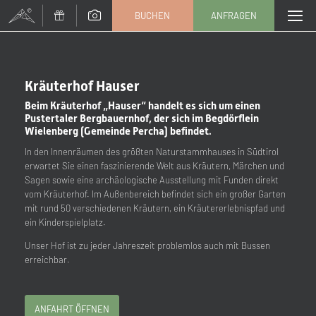
BUCHEN
ANFRAGEN
TIPP WECHSELN (91 / 203)
Anrede
Kräuterhof Hauser
Beim Kräuterhof „Hauser“ handelt es sich um einen
Familie
Herr
Frau
Pustertaler Bergbauernhof, der sich im Begdörflein
Wielenberg (Gemeinde Percha) befindet.
In den Innenräumen des größten Naturstammhauses in Südtirol
Vorname
Nachname*
erwartet Sie einen faszinierende Welt aus Kräutern, Märchen und
Sagen sowie eine archäologische Ausstellung mit Funden direkt
vom Kräuterhof. Im Außenbereich befindet sich ein großer Garten
E-Mail*
mit rund 50 verschiedenen Kräutern, ein Kräutererlebnispfad und
ein Kinderspielplatz.
Unser Hof ist zu jeder Jahreszeit problemlos auch mit Bussen
Einwilligung Marketing*
erreichbar.
*Pflichtfelder
ANFAHRT ÖFFNEN
Anfragen