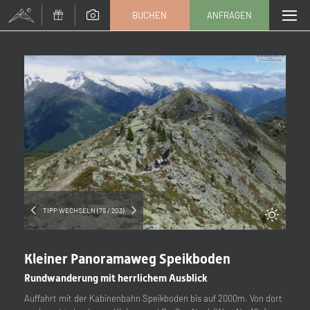
BUCHEN
ANFRAGEN
Anrede
Familie
Herr
Frau
Vorname
Nachname*
E-Mail*
TIPP WECHSELN (79 / 203)
Einwilligung Marketing*
Kleiner Panoramaweg Speikboden
*Pflichtfelder
Rundwanderung mit herrlichem Ausblick
Auffahrt mit der Kabinenbahn Speikboden bis auf 2000m. Von dort
Anfragen