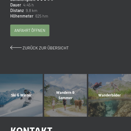
Dauer
4:45 h
Distanz
9,8 km
Höhenmeter
625 hm
ANFAHRT ÖFFNEN
ZURÜCK ZUR ÜBERSICHT
Wandern &
Ski & Winter
Wanderbilder
Sommer