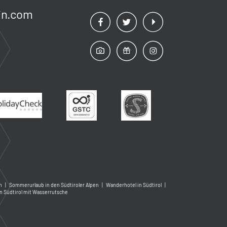
n.
com
m
|
Sommerurlaub in den Südtiroler Alpen
|
Wanderhotel in Südtirol
|
in Südtirol mit Wasserrutsche