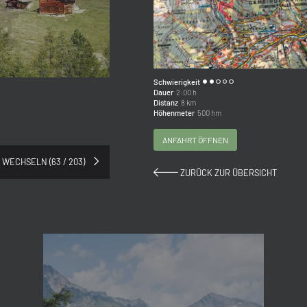
Schwierigkeit
Dauer
2:00 h
Distanz
8 km
Höhenmeter
500 hm
ANFAHRT ÖFFNEN
 WECHSELN (63 / 203)
ZURÜCK ZUR ÜBERSICHT
Anrede
Familie
Herr
Frau
Vorname
Nachname*