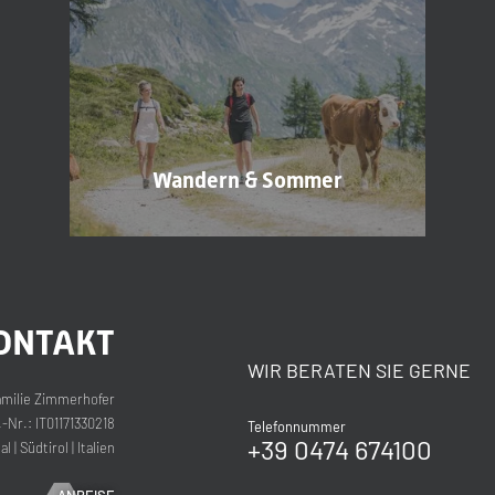
E-Mail*
Einwilligung Marketing*
*Pflichtfelder
Wandern & Sommer
Anfragen
ONTAKT
WIR BERATEN SIE GERNE
milie Zimmerhofer
Nr.: IT01171330218
Telefonnummer
+39 0474 674100
al
|
Südtirol
|
Italien
ANREISE