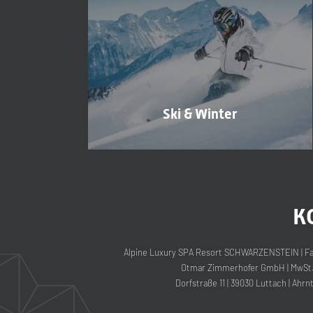
Ski & Winter
K
Alpine Luxury SPA Resort SCHWARZENSTEIN
|
Fa
Otmar Zimmerhofer GmbH
|
MwSt.-
Dorfstraße 11
|
39030 Luttach
|
Ahrnt