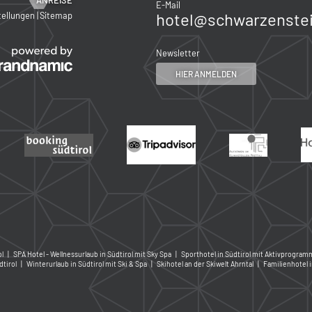
E-Mail
hotel@
schwarzenstei
tellungen
|
Sitemap
Newsletter
HIER ANMELDEN
ol
|
SPA Hotel - Wellnessurlaub in Südtirol mit Sky Spa
|
Sporthotel in Südtirol mit Aktivprogram
tirol
|
Winterurlaub in Südtirol mit Ski & Spa
|
Skihotel an der Skiwelt Ahrntal
|
Familienhotel 