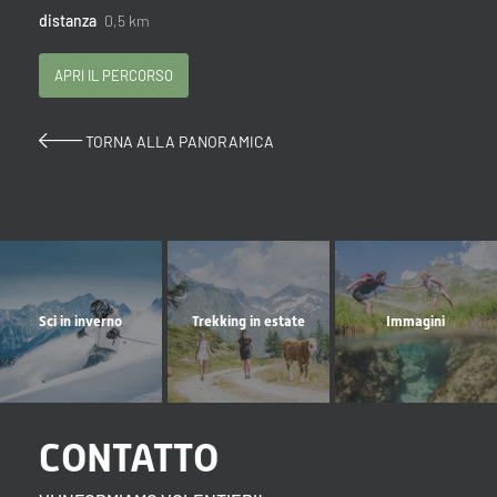
distanza
0,5 km
APRI IL PERCORSO
TORNA ALLA PANORAMICA
Sci in inverno
Trekking in estate
Immagini
CONTATTO