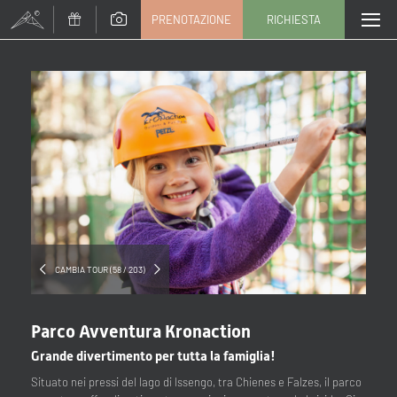
PRENOTAZIONE
RICHIESTA
Titolo
Famiglia
Signor
Signora
Nome
Cognome*
E-mail*
CAMBIA TOUR (58 / 203)
Consenso marketing*
Parco Avventura Kronaction
*campi obbligatori
Grande divertimento per tutta la famiglia!
Situato nei pressi del lago di Issengo, tra Chienes e Falzes, il parco
Invia