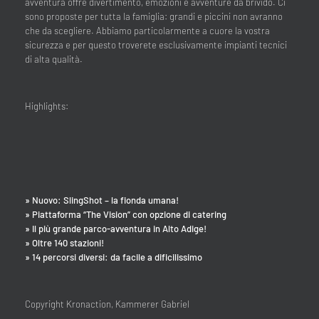
avventura offre divertimento, emozioni e avventure da brivido. Ci
sono proposte per tutta la famiglia: grandi e piccini non avranno
che da scegliere. Abbiamo particolarmente a cuore la vostra
sicurezza e per questo troverete esclusivamente impianti tecnici
di alta qualità.
Highlights:
» Nuovo: SlingShot – la fionda umana!
» Piattaforma “The Vision” con opzione di catering
» Il più grande parco-avventura in Alto Adige!
» Oltre 140 stazioni!
» 14 percorsi diversi: da facile a dificilissimo
Copyright Kronaction, Kammerer Gabriel