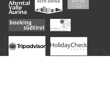
Idee di viaggio più ricercate dai nostri ospiti:
Hotel benessere in Alto Adige - Trentino
|
Vacanza benessere in Alto Adige con Sky Spa
|
Hotel sportivo in Alto Adige con programma attività
|
Vacanza estiva nelle Alpi altoatesine - Trentino
|
Hotel per escursionisti in Alto Adige
|
Mountain bike e ciclismo in Alto Adige
|
Vacanza invernale in Alto Adige con sci & spa
|
Hotel per sciatori al comprensorio sciistico Valle Aurina
|
Hotel per famiglie in Alto Adige con scivolo acquatico