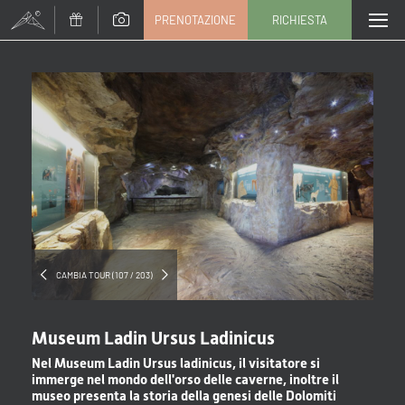
PRENOTAZIONE
RICHIESTA
Titolo
Famiglia
Signor
Signora
Nome
Cognome*
E-mail*
CAMBIA TOUR (107 / 203)
Consenso marketing*
Museum Ladin Ursus Ladinicus
*campi obbligatori
Nel Museum Ladin Ursus ladinicus, il visitatore si
immerge nel mondo dell'orso delle caverne, inoltre il
museo presenta la storia della genesi delle Dolomiti
Invia