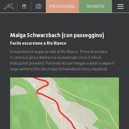
PRENOTAZIONE
RICHIESTA
CAMBIA TOUR (147 / 203)
Titolo
Malga Schwarzbach (con passeggino)
Facile escursione a Rio Bianco
Famiglia
Signor
Signora
In macchina si segue la valle di Rio Bianco. Prima di arrivare
in centro si gira a destra e si va avanti per circa 3 minuti
Nome
Cognome*
(indicazioni presenti). Partendo dal parcheggio a piedi si segue il
largo sentiero fino alla malga Schwarzbach (circa mezz'ora).
E-mail*
Consenso marketing*
*campi obbligatori
Invia