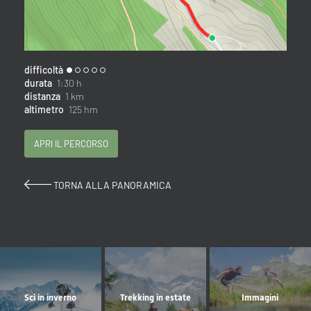
difficoltà
durata
1:30 h
distanza
1 km
altimetro
125 hm
APRI IL PERCORSO
TORNA ALLA PANORAMICA
Sci in inverno
Trekking in estate
Immagini