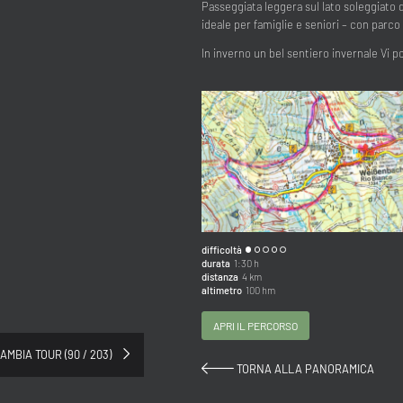
Passeggiata leggera sul lato soleggiato d
ideale per famiglie e seniori – con parco
In inverno un bel sentiero invernale Vi p
difficoltà
durata
1:30 h
distanza
4 km
altimetro
100 hm
APRI IL PERCORSO
Titolo
AMBIA TOUR (90 / 203)
TORNA ALLA PANORAMICA
Famiglia
Signor
Signora