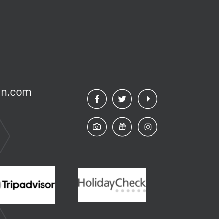
!
n.
com