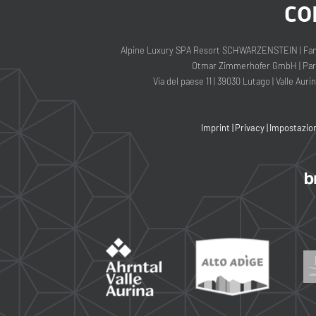
CO
Alpine Luxury SPA Resort SCHWARZENSTEIN
|
Fam
Otmar Zimmerhofer GmbH
|
Part
Via del paese 11
|
39030 Lutago
|
Valle Auri
Imprint
|
Privacy
|
Impostazion