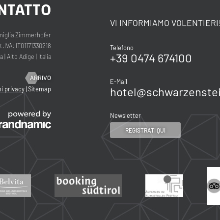
NTATTO
VI INFORMIAMO VOLENTIERI
iglia Zimmerhofer
.IVA: IT01171330218
Telefono
+39 0474 674100
na
|
Alto Adige
|
Italia
ARRIVO
E-Mail
hotel@
schwarzenstei
i privacy
|
Sitemap
Newsletter
REGISTRATI QUI