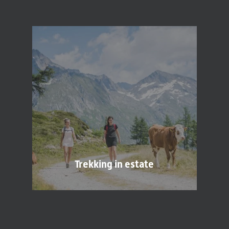
Nome
Cognome*
E-mail*
Consenso marketing*
*campi obbligatori
Invia
Trekking in estate