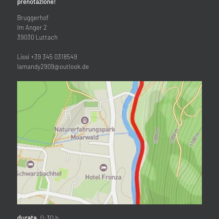
prenotazione!
Bruggerhof
Im Anger 2
39030 Luttach
Lissi +39 345 0318549
lamandy2909@outlook.de
durata
0:30 h