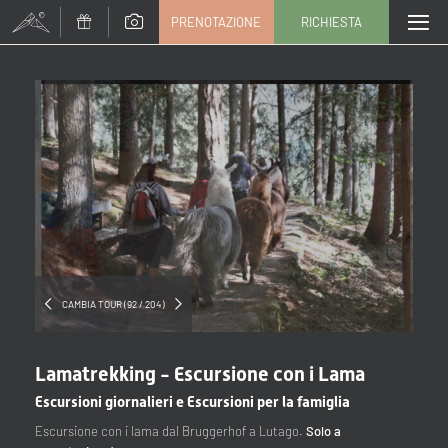
PRENOTAZIONE
RICHIESTA
Titolo
Famiglia
Signor
Signora
Nome
Cognome*
E-mail*
CAMBIA TOUR (92 / 204)
Consenso marketing*
Lamatrekking - Escursione con i Lama
*campi obbligatori
Escursioni giornalieri e Escursioni per la famiglia
Escursione con i lama dal Bruggerhof a Lutago.
Solo a
Invia