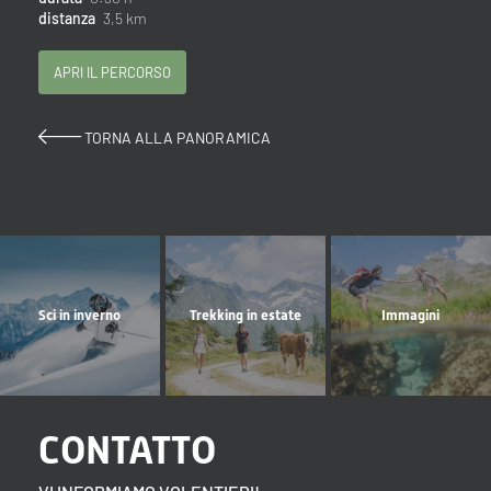
distanza
3,5 km
APRI IL PERCORSO
TORNA ALLA PANORAMICA
Sci in inverno
Trekking in estate
Immagini
CONTATTO