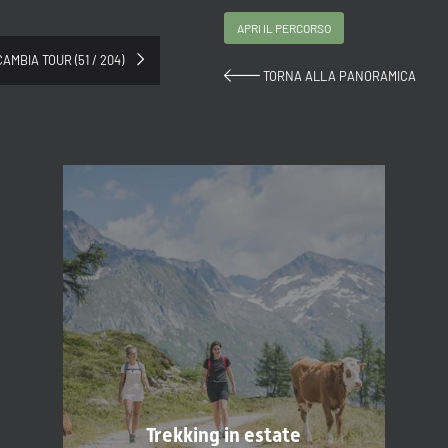
APRI IL PERCORSO
CAMBIA TOUR (51 / 204)
TORNA ALLA PANORAMICA
Titolo
Famiglia
Signor
Signora
Nome
Cognome*
E-mail*
Trekking in estate