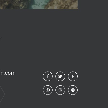
!
n.
com