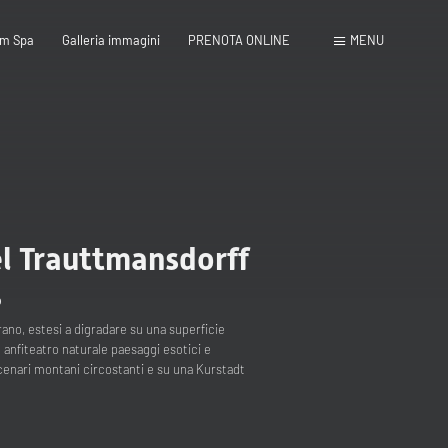
m Spa
Galleria immagini
PRENOTA ONLINE
MENU
Chiudi
el Trauttmansdorff
o
rano, estesi a digradare su una superficie
n anfiteatro naturale paesaggi esotici e
cenari montani circostanti e su una Kurstadt