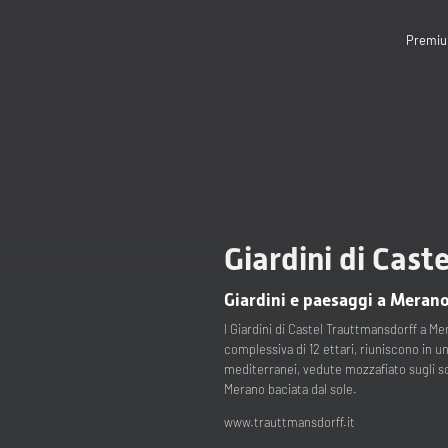
Premiu
Giardini di Cast
Giardini e paesaggi a Meran
I Giardini di Castel Trauttmansdorff a Me
complessiva di 12 ettari, riuniscono in u
mediterranei, vedute mozzafiato sugli s
Merano baciata dal sole.
www.trauttmansdorff.it