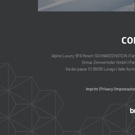
CO
Alpine Luxury SPA Resort SCHWARZENSTEIN
|
Fam
Otmar Zimmerhofer GmbH
|
Part
Via del paese 11
|
39030 Lutago
|
Valle Auri
Imprint
|
Privacy
|
Impostazion