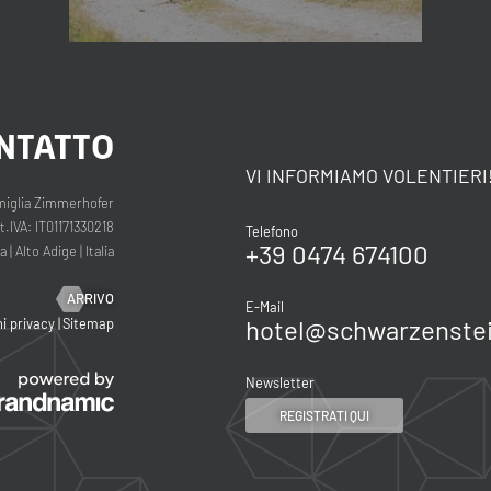
Consenso marketing*
*campi obbligatori
Invia
NTATTO
VI INFORMIAMO VOLENTIERI
iglia Zimmerhofer
.IVA: IT01171330218
Telefono
+39 0474 674100
na
|
Alto Adige
|
Italia
ARRIVO
E-Mail
hotel@
schwarzenstei
i privacy
|
Sitemap
Newsletter
REGISTRATI QUI