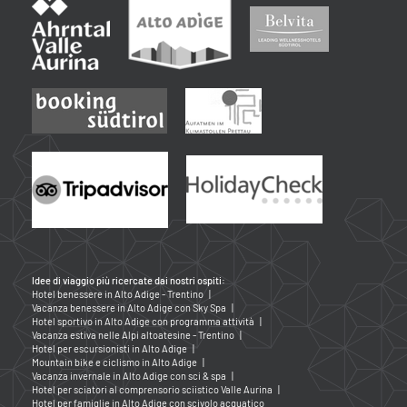
Idee di viaggio più ricercate dai nostri ospiti:
Hotel benessere in Alto Adige - Trentino
|
Vacanza benessere in Alto Adige con Sky Spa
|
Hotel sportivo in Alto Adige con programma attività
|
Vacanza estiva nelle Alpi altoatesine - Trentino
|
Hotel per escursionisti in Alto Adige
|
Mountain bike e ciclismo in Alto Adige
|
Vacanza invernale in Alto Adige con sci & spa
|
Hotel per sciatori al comprensorio sciistico Valle Aurina
|
Hotel per famiglie in Alto Adige con scivolo acquatico