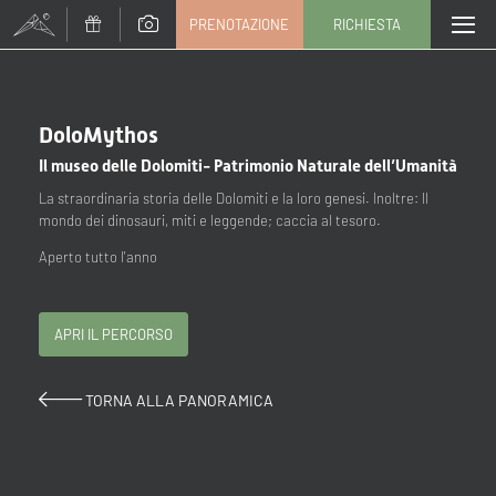
PRENOTAZIONE
RICHIESTA
CAMBIA TOUR (36 / 203)
Titolo
DoloMythos
Il museo delle Dolomiti- Patrimonio Naturale dell’Umanità
Famiglia
Signor
Signora
La straordinaria storia delle Dolomiti e la loro genesi. Inoltre: Il
mondo dei dinosauri, miti e leggende; caccia al tesoro.
Nome
Cognome*
Aperto tutto l'anno
E-mail*
APRI IL PERCORSO
Consenso marketing*
TORNA ALLA PANORAMICA
*campi obbligatori
Invia