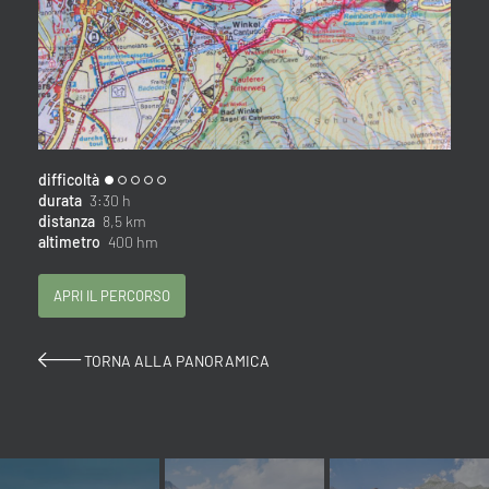
difficoltà
durata
3:30 h
distanza
8,5 km
altimetro
400 hm
APRI IL PERCORSO
TORNA ALLA PANORAMICA