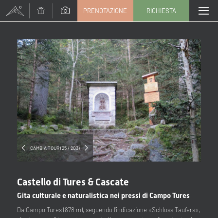
PRENOTAZIONE
RICHIESTA
Titolo
Famiglia
Signor
Signora
Nome
Cognome*
E-mail*
CAMBIA TOUR (25 / 203)
Consenso marketing*
Castello di Tures & Cascate
*campi obbligatori
Gita culturale e naturalistica nei pressi di Campo Tures
Da Campo Tures (878 m), seguendo l’indicazione «Schloss Taufers»,
Invia