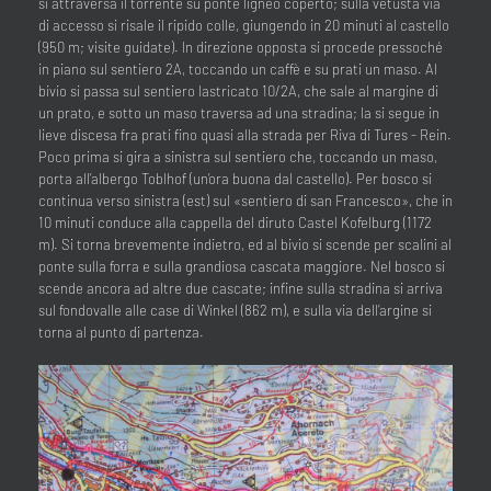
si attraversa il torrente su ponte ligneo coperto; sulla vetusta via
di accesso si risale il ripido colle, giungendo in 20 minuti al castello
(950 m; visite guidate). In direzione opposta si procede pressoché
in piano sul sentiero 2A, toccando un caffè e su prati un maso. Al
bivio si passa sul sentiero lastricato 10/2A, che sale al margine di
un prato, e sotto un maso traversa ad una stradina; la si segue in
lieve discesa fra prati fino quasi alla strada per Riva di Tures - Rein.
Poco prima si gira a sinistra sul sentiero che, toccando un maso,
porta all’albergo Toblhof (un’ora buona dal castello). Per bosco si
continua verso sinistra (est) sul «sentiero di san Francesco», che in
10 minuti conduce alla cappella del diruto Castel Kofelburg (1172
m). Si torna brevemente indietro, ed al bivio si scende per scalini al
ponte sulla forra e sulla grandiosa cascata maggiore. Nel bosco si
scende ancora ad altre due cascate; infine sulla stradina si arriva
sul fondovalle alle case di Winkel (862 m), e sulla via dell’argine si
torna al punto di partenza.