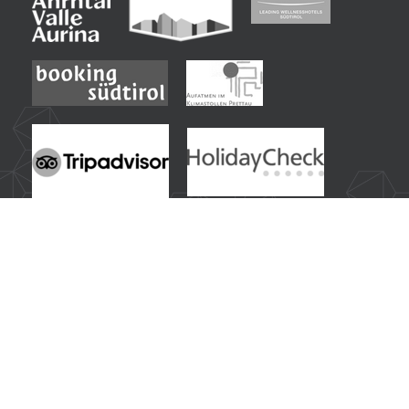
Idee di viaggio più ricercate dai nostri ospiti:
Hotel benessere in Alto Adige - Trentino
|
Vacanza benessere in Alto Adige con Sky Spa
|
Hotel sportivo in Alto Adige con programma attività
|
Vacanza estiva nelle Alpi altoatesine - Trentino
|
Hotel per escursionisti in Alto Adige
|
Mountain bike e ciclismo in Alto Adige
|
Vacanza invernale in Alto Adige con sci & spa
|
Hotel per sciatori al comprensorio sciistico Valle Aurina
|
Hotel per famiglie in Alto Adige con scivolo acquatico