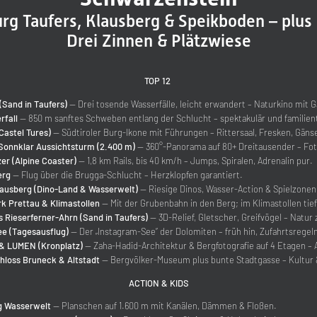
urg Taufers, Klausberg & Speikboden – plus
Drei Zinnen & Plätzwiese
TOP 12
(Sand in Taufers)
— Drei tosende Wasserfälle, leicht erwandert – Naturkino mit 
rfall
— 850 m sanftes Schweben entlang der Schlucht – spektakulär und familien
Castel Tures)
— Südtiroler Burg-Ikone mit Führungen – Rittersaal, Fresken, Gäns
Sonnklar Aussichtsturm (2.400 m)
— 360°-Panorama auf 80+ Dreitausender – Fot
zer (Alpine Coaster)
— 1,8 km Rails, bis 40 km/h – Jumps, Spiralen, Adrenalin pur.
erg
— Flug über die Brugga-Schlucht – Herzklopfen garantiert.
lausberg (Dino-Land & Wasserwelt)
— Riesige Dinos, Wasser-Action & Spielzonen 
 Prettau & Klimastollen
— Mit der Grubenbahn in den Berg; im Klimastollen ti
 Rieserferner-Ahrn (Sand in Taufers)
— 3D-Relief, Gletscher, Greifvögel – Natur
ee (Tagesausflug)
— Der „Instagram-See“ der Dolomiten – früh hin, Zufahrtsregel
& LUMEN (Kronplatz)
— Zaha-Hadid-Architektur & Bergfotografie auf 4 Etagen – 
hloss Bruneck & Altstadt
— Bergvölker-Museum plus bunte Stadtgasse – Kultur 
ACTION & KIDS
g Wasserwelt
— Planschen auf 1.600 m mit Kanälen, Dämmen & Floßen.