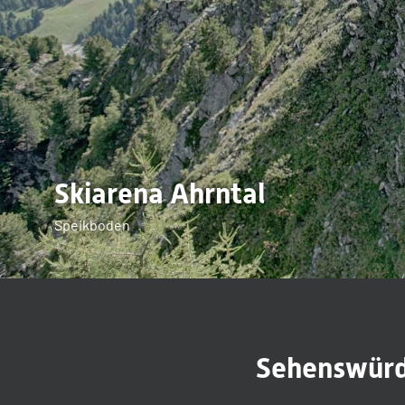
Skiarena Ahrntal
Speikboden
Sehenswürdi