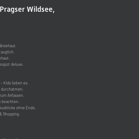
 Pragser Wildsee,
Gänsehaut.
tauglich.
ehaut.
ospot deluxe.
– Kids lieben es.
ef durchatmen.
 zum Anfassen.
n beachten.
Ausblicke ohne Ende.
& Shopping.