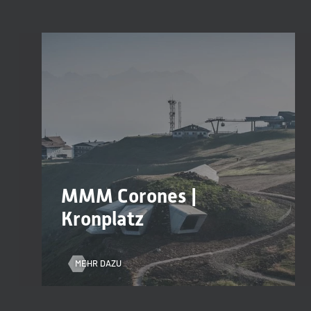
MMM Corones |
Kronplatz
MEHR DAZU