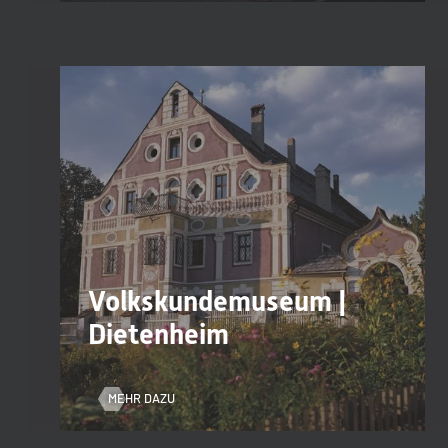
Volkskundemuseum |
Dietenheim
MEHR DAZU