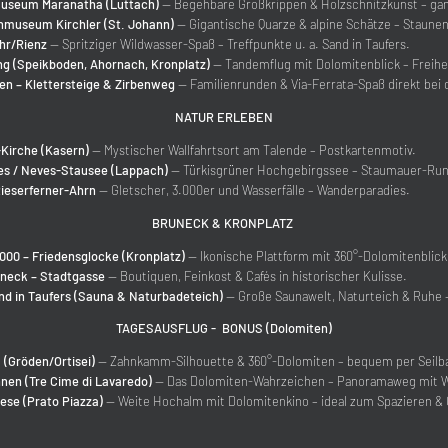
useum Maranatha (Luttach)
— Begehbare Großkrippen & Holzschnitzkunst – ganz
nmuseum Kirchler (St. Johann)
— Gigantische Quarze & alpine Schätze – Staunen
hr/Rienz
— Spritziger Wildwasser-Spaß – Treffpunkte u. a. Sand in Taufers.
ng (Speikboden, Ahornach, Kronplatz)
— Tandemflug mit Dolomitenblick – Freihei
en – Klettersteige & Zirbenweg
— Familienrunden & Via-Ferrata-Spaß direkt bei 
NATUR ERLEBEN
-Kirche (Kasern)
— Mystischer Wallfahrtsort am Talende – Postkartenmotiv.
es / Neves-Stausee (Lappach)
— Türkisgrüner Hochgebirgssee – Staumauer-R
ieserferner-Ahrn
— Gletscher, 3.000er und Wasserfälle – Wanderparadies.
BRUNECK & KRONPLATZ
000 – Friedensglocke (Kronplatz)
— Ikonische Plattform mit 360°-Dolomitenblick
uneck – Stadtgasse
— Boutiquen, Feinkost & Cafés in historischer Kulisse.
d in Taufers (Sauna & Naturbadeteich)
— Große Saunawelt, Naturteich & Ruhe – 
TAGESAUSFLUG - BONUS (Dolomiten)
(Gröden/Ortisei)
— Zahnkamm-Silhouette & 360°-Dolomiten – bequem per Seilb
nnen (Tre Cime di Lavaredo)
— Das Dolomiten-Wahrzeichen – Panoramaweg mit W
ese (Prato Piazza)
— Weite Hochalm mit Dolomitenkino – ideal zum Spazieren &