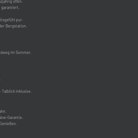
jährig offen.
 garantiert.
tsgefühl pur.
der Bergstation.
undweg im Sommer.
.
Talblick inklusive.
ahn.
ow-Garantie.
 Genießen.