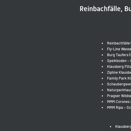
Reinbachfälle, B
Reinbachfälle 
Fly-Line Wasse
Burg Taufers (
Speikboden – 
Klausberg Flit
Zipline Klausb
Family Park K
Schaubergwerk
Naturparkhaus
Pragser Wilds
MMM Corones 
MMM Ripa – Sc
Klausber