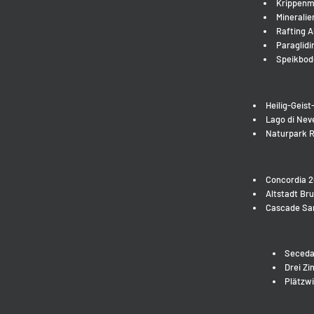
Krippenm
Mineralie
Rafting A
Paraglidi
Speikbod
Heilig-Geist
Lago di Nev
Naturpark R
Concordia 2
Altstadt Br
Cascade San
Seceda 
Drei Zi
Plätzwi