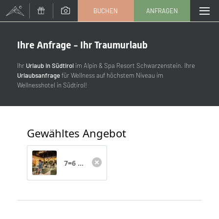
BUCHEN
ANFRAGEN
Ihre Anfrage - Ihr Traumurlaub
Anrede
Ihr
Urlaub in Südtirol
im Alpin & Spa Resort Schwarzenstein. Ihre
Familie
Herr
Frau
Urlaubsanfrage
für Wellness auf höchstem Niveau im
Wellnesshotel in Südtirol!
Vorname
Nachname*
Gewähltes Angebot
E-Mail*
7=6 Spezial Angebot
Einwilligung Marketing*
*Pflichtfelder
Anfragen