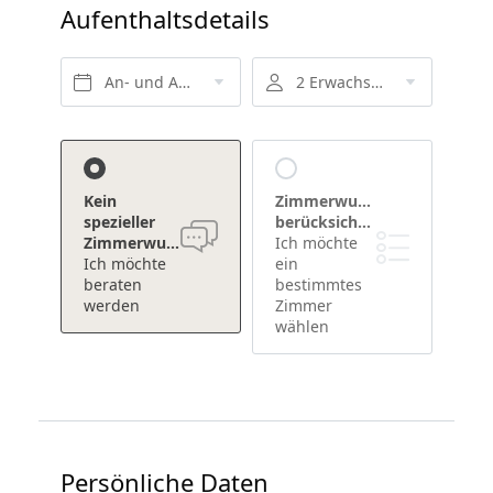
Aufenthaltsdetails
An- und Abreise*
2 Erwachsene
Kein
Zimmerwunsch
spezieller
berücksichtigen
Zimmerwunsch
Ich möchte
Ich möchte
ein
beraten
bestimmtes
werden
Zimmer
wählen
Persönliche Daten