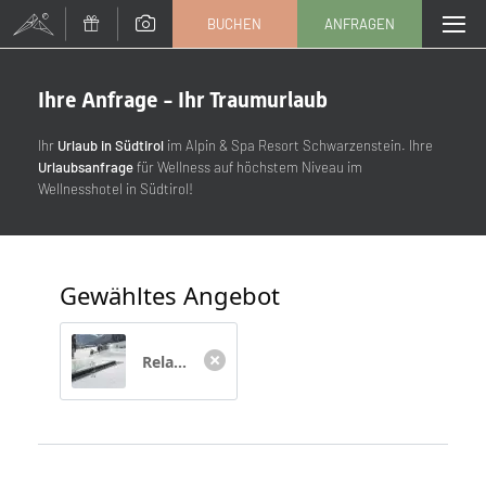
BUCHEN
ANFRAGEN
Ihre Anfrage - Ihr Traumurlaub
Anrede
Ihr
Urlaub in Südtirol
im Alpin & Spa Resort Schwarzenstein. Ihre
Familie
Herr
Frau
Urlaubsanfrage
für Wellness auf höchstem Niveau im
Wellnesshotel in Südtirol!
Vorname
Nachname*
Gewähltes Angebot
E-Mail*
Relax Days | 5=4
Einwilligung Marketing*
*Pflichtfelder
Anfragen