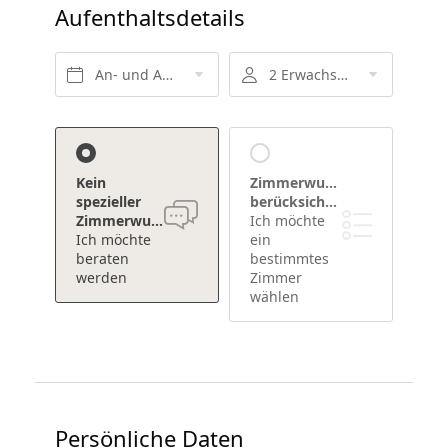
Aufenthaltsdetails
An- und Abreise*
2 Erwachsene
Kein
Zimmerwunsch
spezieller
berücksichtigen
Zimmerwunsch
Ich möchte
Ich möchte
ein
beraten
bestimmtes
werden
Zimmer
wählen
Persönliche Daten