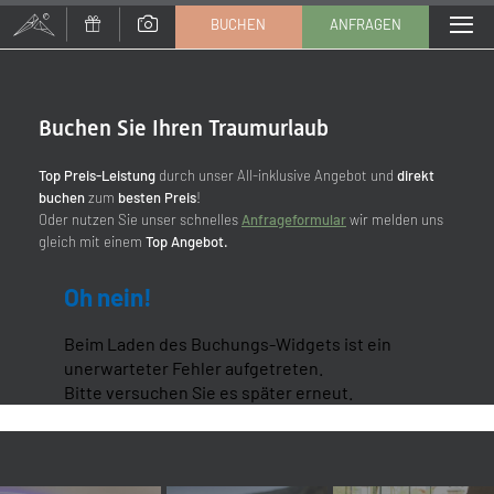
BUCHEN
ANFRAGEN
Buchen Sie Ihren Traumurlaub
Anrede
Familie
Herr
Frau
Top Preis-Leistung
durch unser All-inklusive Angebot und
direkt
buchen
zum
besten Preis
!
Oder nutzen Sie unser schnelles
Anfrageformular
wir melden uns
Vorname
Nachname*
gleich mit einem
Top Angebot.
Oh nein!
E-Mail*
Beim Laden des Buchungs-Widgets ist ein
unerwarteter Fehler aufgetreten.
Einwilligung Marketing*
Bitte versuchen Sie es später erneut.
*Pflichtfelder
Anfragen